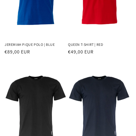
JEREMIAH PiQUE POLO | BLUE
QUEEN T-SHIRT | RED
Normaler
€89,00 EUR
Normaler
€49,00 EUR
Preis
Preis