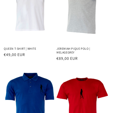
i
e
:
QUEEN T-SHIRT | WHITE
JEREMIAH PiQUE POLO |
MELAGEGREY
Normaler
€49,00 EUR
Normaler
€89,00 EUR
Preis
Preis