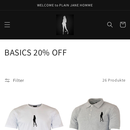
Direkt
WELCOME to PLAIN JANE HOMME
zum
Inhalt
Warenko
K
BASICS 20% OFF
a
t
Filter
26 Produkte
e
g
o
r