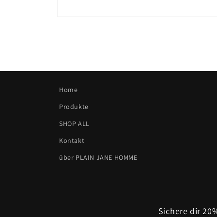
Medien
2
in
Modal
öffnen
Home
Produkte
SHOP ALL
Kontakt
über PLAIN JANE HOMME
Sichere dir 2