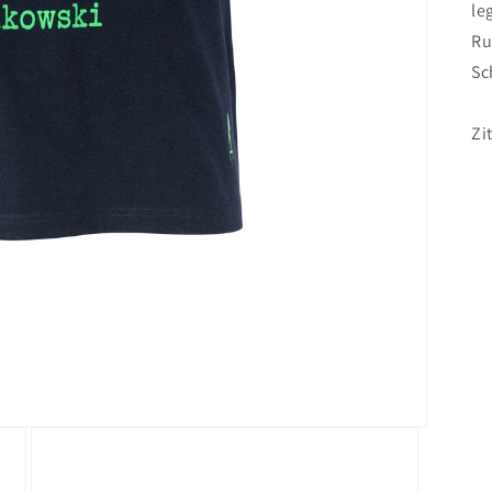
le
Ru
Sc
Zi