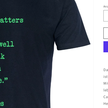
An
Da
is
Mi
le
Ca
He