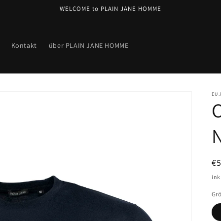
WELCOME to PLAIN JANE HOMME
Kontakt
über PLAIN JANE HOMME
EU
C
N
€
Pr
ink
Gr