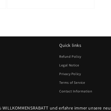
Medien
3
in
Modal
öffnen
Quick links
Refund Policy
Legal Notice
Privacy Policy
Terms of Service
Contact Information
0% WILLKOMMENSRABATT und erfahre immer unsere neu