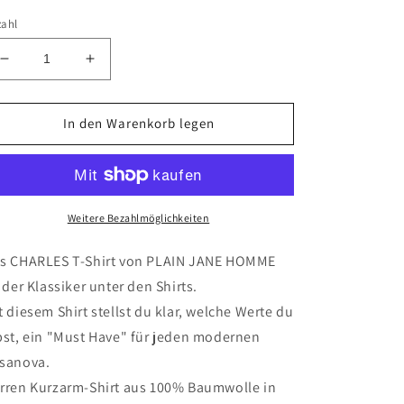
zahl
Verringere
Erhöhe
die
die
Menge
Menge
für
für
In den Warenkorb legen
CHARLES
CHARLES
T-
T-
SHIRT
SHIRT
|
|
NAVY
NAVY
Weitere Bezahlmöglichkeiten
s CHARLES T-Shirt von PLAIN JANE HOMME
t der Klassiker unter den Shirts.
t diesem Shirt stellst du klar, welche Werte du
bst, ein "Must Have" für jeden modernen
sanova.
rren Kurzarm-Shirt aus 100% Baumwolle in