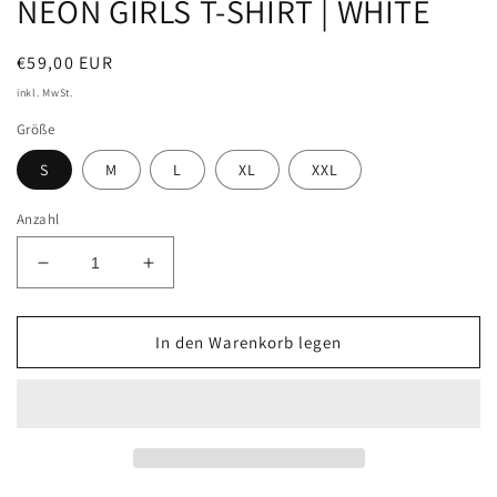
NEON GIRLS T-SHIRT | WHITE
Normaler
€59,00 EUR
Preis
inkl. MwSt.
Größe
S
M
L
XL
XXL
Anzahl
Verringere
Erhöhe
die
die
Menge
Menge
für
für
In den Warenkorb legen
NEON
NEON
GIRLS
GIRLS
T-
T-
SHIRT
SHIRT
|
|
WHITE
WHITE