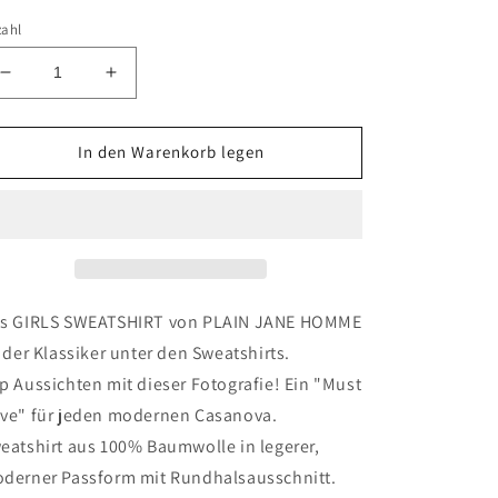
zahl
Verringere
Erhöhe
die
die
Menge
Menge
für
für
In den Warenkorb legen
GIRLS
GIRLS
SWEAT
SWEAT
|
|
BLACK
BLACK
s GIRLS SWEATSHIRT von PLAIN JANE HOMME
t der Klassiker unter den Sweatshirts.
p Aussichten mit dieser Fotografie! Ein "Must
ve" für jeden modernen Casanova.
eatshirt aus 100% Baumwolle in legerer,
derner Passform mit Rundhalsausschnitt.