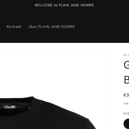
WELCOME to PLAIN JANE HOMME
Kontakt
über PLAIN JANE HOMME
EU
G
N
€
Pr
ink
Gr