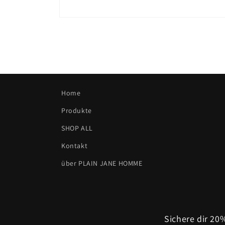
Medien
2
in
Modal
öffnen
Home
Produkte
SHOP ALL
Kontakt
über PLAIN JANE HOMME
Sichere dir 2