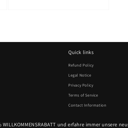
Medien
3
in
Modal
öffnen
Quick links
Refund Policy
Legal Notice
Privacy Policy
Terms of Service
Contact Information
0% WILLKOMMENSRABATT und erfahre immer unsere neu