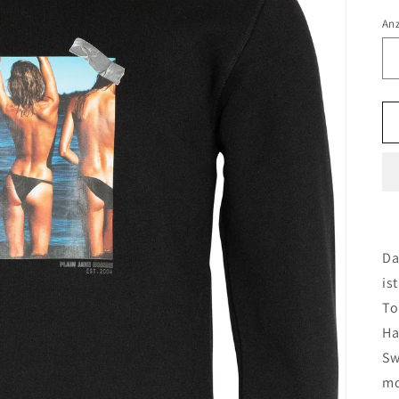
An
Da
is
To
Ha
Sw
mo